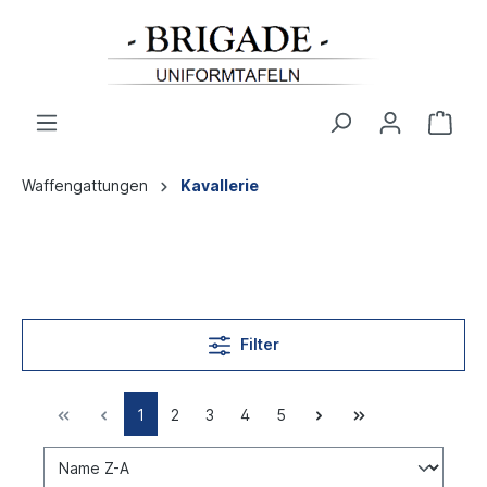
Waffengattungen
Kavallerie
Filter
1
2
3
4
5