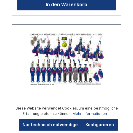
In den Warenkorb
Tafel 390: Zarenreich Russland:
Diese Website verwendet Cookies, um eine bestmögliche
Litauisches Ulanen-Regiment 1812-
Erfahrung bieten zu können.
Mehr Informationen ...
1814
Nur technisch notwendige
Konfigurieren