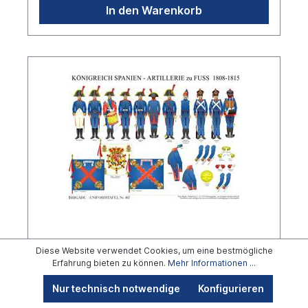
In den Warenkorb
Tafel 407: Königreich Spanien:
Diese Website verwendet Cookies, um eine bestmögliche
Artillerie zu Fuß 1808-1815
Erfahrung bieten zu können.
Mehr Informationen ...
Nur technisch notwendige
Konfigurieren