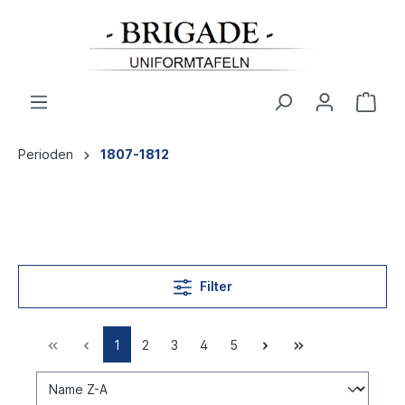
Perioden
1807-1812
Filter
1
2
3
4
5